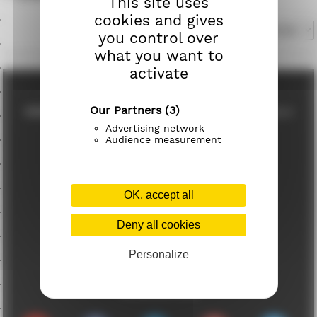
This site uses
cookies and gives
you control over
what you want to
activate
Our Partners
(3)
Adresse:
Chaussée de Mons 52, 1430 Rebecq, Belgique
Advertising network
Téléphone:
+32 067 21 57 46
Audience measurement
+32 0470 933 631
Email:
contact@horecaprodepot.com
OK, accept all
Heures De Travail:
Lundi – Vendredi 08:30 à 17:00
Deny all cookies
Samedi 09:00 à 16:00
Personalize
Dimanche Fermé
Contactez-Nous